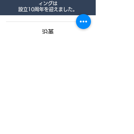
ィングは
設立10周年を迎えました。
沿革
2011年12月 青山にて設立
2012年3月 業務開始
2013年3月 神楽坂へ移転
2018年5月 労働者派遣事業許可登録
2019年1月 九段南へ移転
2023年3月 長野県伊那市にてコラボレーションセンター設立
同年 6月 本社にて
ISO/IEC 27001:2013＆JIS Q27001:2014 取
得
同年 9月 本社にてプライバシーマーク取得
2024年4月
「長野県SDG'ｓ推進企業登録制度」に登録されました