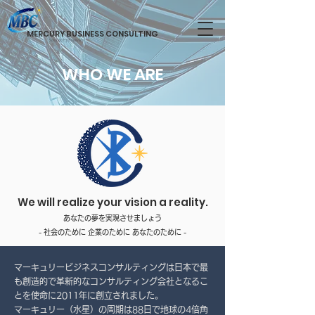
MERCURY BUSINESS CONSULTING
Solution that delivers
WHO WE ARE
We will realize your vision a reality.
あなたの夢を実現させましょう
- 社会のために 企業のために あなたのために -
マーキュリービジネスコンサルティングは日本で最
も創造的で革新的なコンサルティング会社となるこ
とを使命に2011年に創立されました。
マーキュリー（水星）の周期は88日で地球の4倍角