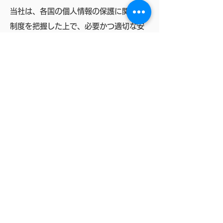
当社は、各国の個人情報の保護に関する
制度を把握した上で、必要かつ適切な安
全管理措置を実施しています。
参考：個人情報保護委員会 外国におけ
る個人情報の保護に関する制度等の調査
https://www.ppc.go.jp/personalinfo/le
gal/kaiseihogohou/#gaikoku
（
５
）個人情報に関するお問合せ窓口
開示対象個人情報に関わるものを含め、
個人情報の取扱についての苦情・相談、
問合せは、
下記の＜個人情報保護に関する問い合わ
せ先＞ までお申し出ください。